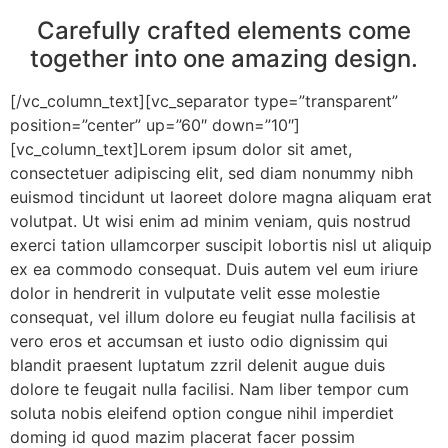
Carefully crafted elements come
together into one amazing design.
[/vc_column_text][vc_separator type=”transparent”
position=”center” up=”60″ down=”10″]
[vc_column_text]Lorem ipsum dolor sit amet,
consectetuer adipiscing elit, sed diam nonummy nibh
euismod tincidunt ut laoreet dolore magna aliquam erat
volutpat. Ut wisi enim ad minim veniam, quis nostrud
exerci tation ullamcorper suscipit lobortis nisl ut aliquip
ex ea commodo consequat. Duis autem vel eum iriure
dolor in hendrerit in vulputate velit esse molestie
consequat, vel illum dolore eu feugiat nulla facilisis at
vero eros et accumsan et iusto odio dignissim qui
blandit praesent luptatum zzril delenit augue duis
dolore te feugait nulla facilisi. Nam liber tempor cum
soluta nobis eleifend option congue nihil imperdiet
doming id quod mazim placerat facer possim