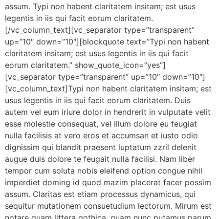
assum. Typi non habent claritatem insitam; est usus
legentis in iis qui facit eorum claritatem.
[/vc_column_text][vc_separator type=”transparent”
up=”10″ down=”10″][blockquote text=”Typi non habent
claritatem insitam; est usus legentis in iis qui facit
eorum claritatem.” show_quote_icon=”yes”]
[vc_separator type=”transparent” up=”10″ down=”10″]
[vc_column_text]Typi non habent claritatem insitam; est
usus legentis in iis qui facit eorum claritatem. Duis
autem vel eum iriure dolor in hendrerit in vulputate velit
esse molestie consequat, vel illum dolore eu feugiat
nulla facilisis at vero eros et accumsan et iusto odio
dignissim qui blandit praesent luptatum zzril delenit
augue duis dolore te feugait nulla facilisi. Nam liber
tempor cum soluta nobis eleifend option congue nihil
imperdiet doming id quod mazim placerat facer possim
assum. Claritas est etiam processus dynamicus, qui
sequitur mutationem consuetudium lectorum. Mirum est
notare quam littera gothica, quam nunc putamus parum