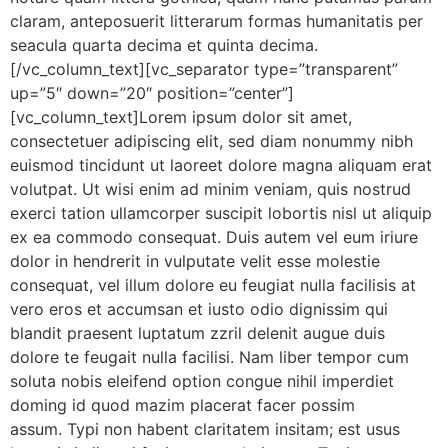
claram, anteposuerit litterarum formas humanitatis per
seacula quarta decima et quinta decima.
[/vc_column_text][vc_separator type=”transparent”
up=”5″ down=”20″ position=”center”]
[vc_column_text]Lorem ipsum dolor sit amet,
consectetuer adipiscing elit, sed diam nonummy nibh
euismod tincidunt ut laoreet dolore magna aliquam erat
volutpat. Ut wisi enim ad minim veniam, quis nostrud
exerci tation ullamcorper suscipit lobortis nisl ut aliquip
ex ea commodo consequat. Duis autem vel eum iriure
dolor in hendrerit in vulputate velit esse molestie
consequat, vel illum dolore eu feugiat nulla facilisis at
vero eros et accumsan et iusto odio dignissim qui
blandit praesent luptatum zzril delenit augue duis
dolore te feugait nulla facilisi. Nam liber tempor cum
soluta nobis eleifend option congue nihil imperdiet
doming id quod mazim placerat facer possim
assum. Typi non habent claritatem insitam; est usus