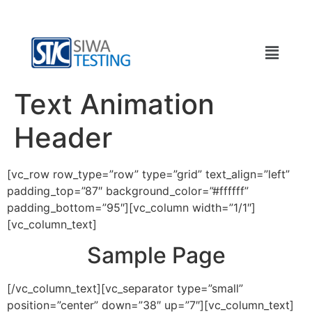
Text Animation
Header
[vc_row row_type=”row” type=”grid” text_align=”left”
padding_top=”87″ background_color=”#ffffff”
padding_bottom=”95″][vc_column width=”1/1″]
[vc_column_text]
Sample Page
[/vc_column_text][vc_separator type=”small”
position=”center” down=”38″ up=”7″][vc_column_text]