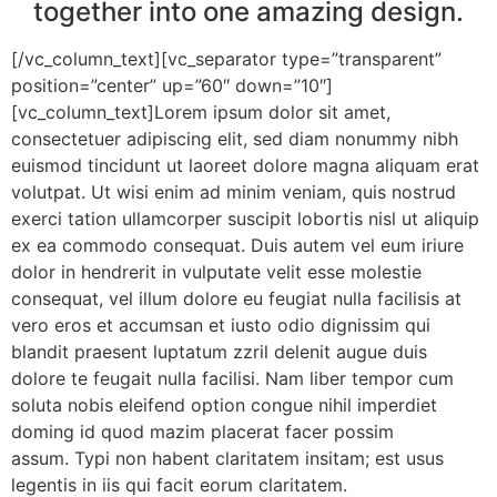
together into one amazing design.
[/vc_column_text][vc_separator type=”transparent”
position=”center” up=”60″ down=”10″]
[vc_column_text]Lorem ipsum dolor sit amet,
consectetuer adipiscing elit, sed diam nonummy nibh
euismod tincidunt ut laoreet dolore magna aliquam erat
volutpat. Ut wisi enim ad minim veniam, quis nostrud
exerci tation ullamcorper suscipit lobortis nisl ut aliquip
ex ea commodo consequat. Duis autem vel eum iriure
dolor in hendrerit in vulputate velit esse molestie
consequat, vel illum dolore eu feugiat nulla facilisis at
vero eros et accumsan et iusto odio dignissim qui
blandit praesent luptatum zzril delenit augue duis
dolore te feugait nulla facilisi. Nam liber tempor cum
soluta nobis eleifend option congue nihil imperdiet
doming id quod mazim placerat facer possim
assum. Typi non habent claritatem insitam; est usus
legentis in iis qui facit eorum claritatem.