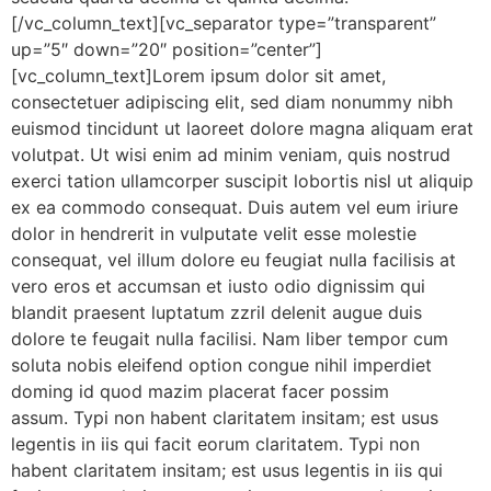
[/vc_column_text][vc_separator type=”transparent”
up=”5″ down=”20″ position=”center”]
[vc_column_text]Lorem ipsum dolor sit amet,
consectetuer adipiscing elit, sed diam nonummy nibh
euismod tincidunt ut laoreet dolore magna aliquam erat
volutpat. Ut wisi enim ad minim veniam, quis nostrud
exerci tation ullamcorper suscipit lobortis nisl ut aliquip
ex ea commodo consequat. Duis autem vel eum iriure
dolor in hendrerit in vulputate velit esse molestie
consequat, vel illum dolore eu feugiat nulla facilisis at
vero eros et accumsan et iusto odio dignissim qui
blandit praesent luptatum zzril delenit augue duis
dolore te feugait nulla facilisi. Nam liber tempor cum
soluta nobis eleifend option congue nihil imperdiet
doming id quod mazim placerat facer possim
assum. Typi non habent claritatem insitam; est usus
legentis in iis qui facit eorum claritatem. Typi non
habent claritatem insitam; est usus legentis in iis qui