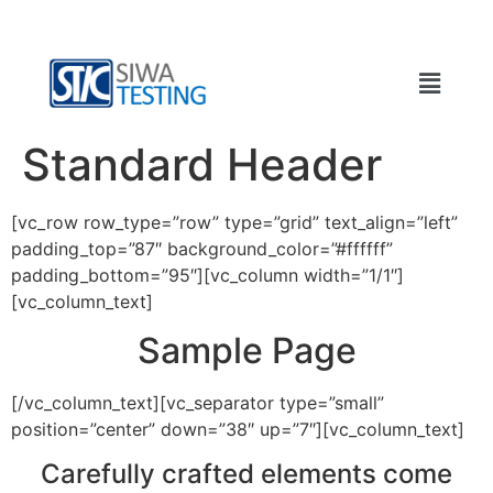
Standard Header
[vc_row row_type=”row” type=”grid” text_align=”left”
padding_top=”87″ background_color=”#ffffff”
padding_bottom=”95″][vc_column width=”1/1″]
[vc_column_text]
Sample Page
[/vc_column_text][vc_separator type=”small”
position=”center” down=”38″ up=”7″][vc_column_text]
Carefully crafted elements come