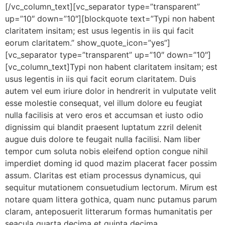
[/vc_column_text][vc_separator type=”transparent”
up=”10″ down=”10″][blockquote text=”Typi non habent
claritatem insitam; est usus legentis in iis qui facit
eorum claritatem.” show_quote_icon=”yes”]
[vc_separator type=”transparent” up=”10″ down=”10″]
[vc_column_text]Typi non habent claritatem insitam; est
usus legentis in iis qui facit eorum claritatem. Duis
autem vel eum iriure dolor in hendrerit in vulputate velit
esse molestie consequat, vel illum dolore eu feugiat
nulla facilisis at vero eros et accumsan et iusto odio
dignissim qui blandit praesent luptatum zzril delenit
augue duis dolore te feugait nulla facilisi. Nam liber
tempor cum soluta nobis eleifend option congue nihil
imperdiet doming id quod mazim placerat facer possim
assum. Claritas est etiam processus dynamicus, qui
sequitur mutationem consuetudium lectorum. Mirum est
notare quam littera gothica, quam nunc putamus parum
claram, anteposuerit litterarum formas humanitatis per
seacula quarta decima et quinta decima.