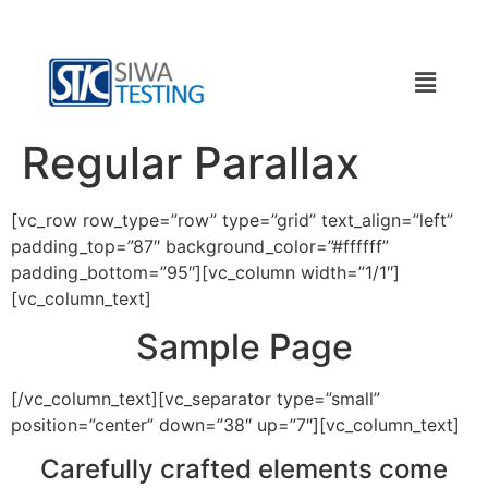
Regular Parallax
[vc_row row_type=”row” type=”grid” text_align=”left”
padding_top=”87″ background_color=”#ffffff”
padding_bottom=”95″][vc_column width=”1/1″]
[vc_column_text]
Sample Page
[/vc_column_text][vc_separator type=”small”
position=”center” down=”38″ up=”7″][vc_column_text]
Carefully crafted elements come