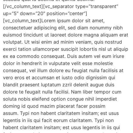
[/vc_column_text][vc_separator type=”transparent”
up=”5″ down=”20″ position=”center”]
[vc_column_text]Lorem ipsum dolor sit amet,
consectetuer adipiscing elit, sed diam nonummy nibh
euismod tincidunt ut laoreet dolore magna aliquam erat
volutpat. Ut wisi enim ad minim veniam, quis nostrud
exerci tation ullamcorper suscipit lobortis nisl ut aliquip
ex ea commodo consequat. Duis autem vel eum iriure
dolor in hendrerit in vulputate velit esse molestie
consequat, vel illum dolore eu feugiat nulla facilisis at
vero eros et accumsan et iusto odio dignissim qui
blandit praesent luptatum zzril delenit augue duis
dolore te feugait nulla facilisi. Nam liber tempor cum
soluta nobis eleifend option congue nihil imperdiet
doming id quod mazim placerat facer possim
assum. Typi non habent claritatem insitam; est usus
legentis in iis qui facit eorum claritatem. Typi non
habent claritatem insitam; est usus legentis in iis qui