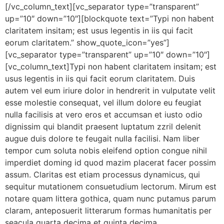
[/vc_column_text][vc_separator type=”transparent”
up=”10″ down=”10″][blockquote text=”Typi non habent
claritatem insitam; est usus legentis in iis qui facit
eorum claritatem.” show_quote_icon=”yes”]
[vc_separator type=”transparent” up=”10″ down=”10″]
[vc_column_text]Typi non habent claritatem insitam; est
usus legentis in iis qui facit eorum claritatem. Duis
autem vel eum iriure dolor in hendrerit in vulputate velit
esse molestie consequat, vel illum dolore eu feugiat
nulla facilisis at vero eros et accumsan et iusto odio
dignissim qui blandit praesent luptatum zzril delenit
augue duis dolore te feugait nulla facilisi. Nam liber
tempor cum soluta nobis eleifend option congue nihil
imperdiet doming id quod mazim placerat facer possim
assum. Claritas est etiam processus dynamicus, qui
sequitur mutationem consuetudium lectorum. Mirum est
notare quam littera gothica, quam nunc putamus parum
claram, anteposuerit litterarum formas humanitatis per
seacula quarta decima et quinta decima.