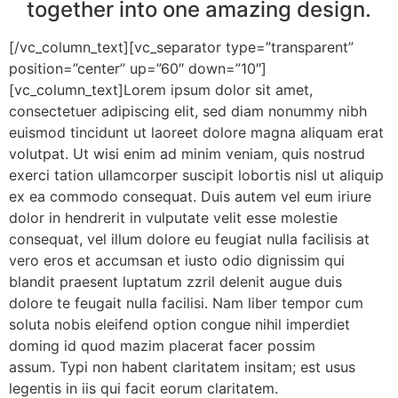
together into one amazing design.
[/vc_column_text][vc_separator type=”transparent”
position=”center” up=”60″ down=”10″]
[vc_column_text]Lorem ipsum dolor sit amet,
consectetuer adipiscing elit, sed diam nonummy nibh
euismod tincidunt ut laoreet dolore magna aliquam erat
volutpat. Ut wisi enim ad minim veniam, quis nostrud
exerci tation ullamcorper suscipit lobortis nisl ut aliquip
ex ea commodo consequat. Duis autem vel eum iriure
dolor in hendrerit in vulputate velit esse molestie
consequat, vel illum dolore eu feugiat nulla facilisis at
vero eros et accumsan et iusto odio dignissim qui
blandit praesent luptatum zzril delenit augue duis
dolore te feugait nulla facilisi. Nam liber tempor cum
soluta nobis eleifend option congue nihil imperdiet
doming id quod mazim placerat facer possim
assum. Typi non habent claritatem insitam; est usus
legentis in iis qui facit eorum claritatem.